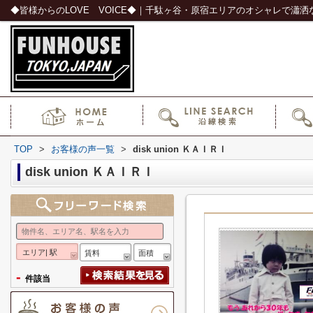
TOP
>
お客様の声一覧
>
disk union ＫＡＩＲＩ
disk union ＫＡＩＲＩ
エリア| 駅
賃料
面積
-
件該当