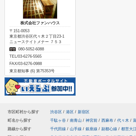
株式会社ファンハウス
〒151-0053
東京都渋谷区代々木２丁目23-1
ニューステイトメナー ７５３
080-5052-6088
TEL/03-6276-5565
FAX/03-6276-0988
東京都知事 (6) 第75353号
市区町村から探す
渋谷区
/
港区
/
新宿区
町名から探す
千駄ヶ谷
/
南青山
/
神宮前
/
西麻布
/
代々木
/
路線から探す
千代田線
/
山手線
/
銀座線
/
副都心線
/
都営大