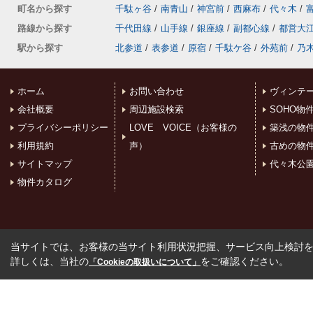
町名から探す
千駄ヶ谷
/
南青山
/
神宮前
/
西麻布
/
代々木
/
路線から探す
千代田線
/
山手線
/
銀座線
/
副都心線
/
都営大
駅から探す
北参道
/
表参道
/
原宿
/
千駄ケ谷
/
外苑前
/
乃
ホーム
お問い合わせ
ヴィンテ
会社概要
周辺施設検索
SOHO物
プライバシーポリシー
LOVE VOICE（お客様の
築浅の物
利用規約
声）
古めの物
サイトマップ
代々木公
物件カタログ
当サイトでは、お客様の当サイト利用状況把握、サービス向上検討を目
詳しくは、当社の
をご確認ください。
「Cookieの取扱いについて」