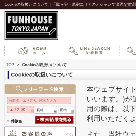
Cookieの取扱いについて｜千駄ヶ谷・原宿エリアのオシャレで瀟洒な賃
TOP
>
Cookieの取扱いについて
Cookieの取扱いについて
本ウェブサイト
いいます。)が
用の際は、以
エリア| 駅
賃料
面積
利用いただく
-
件該当
また、当社ウ