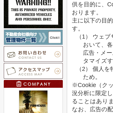
供を目的に、C
おります。
主に以下の目的
す。
（1） ウェ
おいて、各
広告・メー
タマイズ
（2） 個人
ため。
※Cookie
況分析に限定
ることはあり
なお、広告の