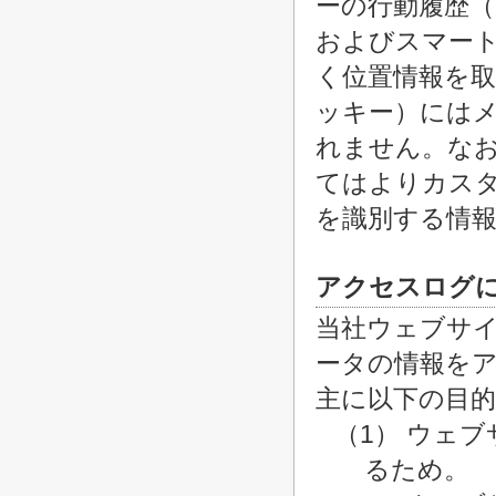
ーの行動履歴（
およびスマー
く位置情報を取
ッキー）には
れません。な
てはよりカス
を識別する情
アクセスログ
当社ウェブサ
ータの情報を
主に以下の目
（1） ウェ
るため。