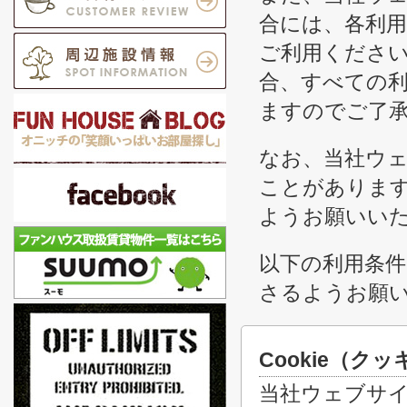
合には、各利
ご利用くださ
合、すべての
ますのでご了
なお、当社ウ
ことがありま
ようお願いい
以下の利用条
さるようお願
Cookie（
当社ウェブサ