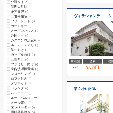
分譲タイプ
(-)
管理人常駐
(-)
眺望良好
(-)
ヴィラシャンテⅢ－Ａ
二世帯住宅
(-)
フリーレント
(-)
カードキー
(-)
オープンハウス
(-)
外国人可
(-)
ガスコンロ設置可
(-)
ルームシェア可
(-)
学生向け
(-)
カップル向け
(-)
女性向け
(-)
所在階
賃料
管
ファミリー向け
(-)
9.5
万円
2階
室内洗濯機置場
(-)
フローリング
(-)
ロフト付き
(-)
メゾネット
(-)
ベランダ
(-)
第２小山ビル
バルコニー
(-)
ルーフバルコニー
(-)
オール電化
(-)
エレベーター
(-)
照明器具付き
(-)