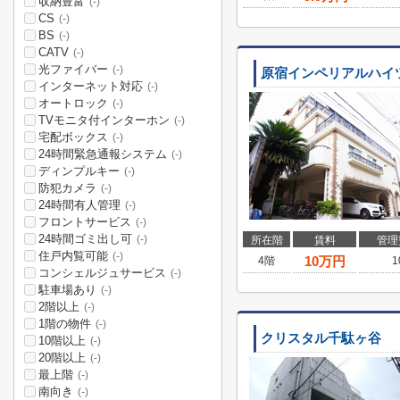
収納豊富
(-)
CS
(-)
BS
(-)
CATV
(-)
光ファイバー
(-)
原宿インペリアルハイ
インターネット対応
(-)
オートロック
(-)
TVモニタ付インターホン
(-)
宅配ボックス
(-)
24時間緊急通報システム
(-)
ディンプルキー
(-)
防犯カメラ
(-)
24時間有人管理
(-)
フロントサービス
(-)
24時間ゴミ出し可
(-)
所在階
賃料
管理
住戸内覧可能
(-)
10
万円
4階
1
コンシェルジュサービス
(-)
駐車場あり
(-)
2階以上
(-)
1階の物件
(-)
クリスタル千駄ヶ谷
10階以上
(-)
20階以上
(-)
最上階
(-)
南向き
(-)