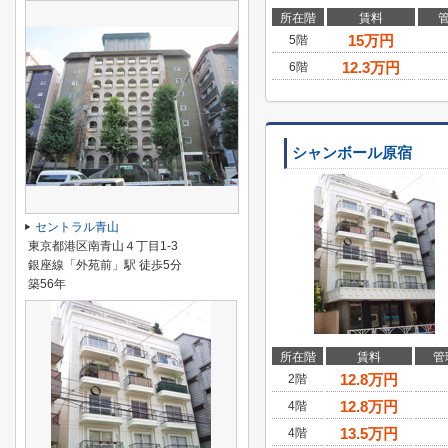
所在階
賃料
15
万円
5階
12.3
万円
6階
シャンボール原宿
セントラル青山
東京都港区南青山４丁目1-3
銀座線「外苑前」駅 徒歩5分
築56年
所在階
賃料
管
12.8
万円
2階
12.8
万円
4階
13.5
万円
4階