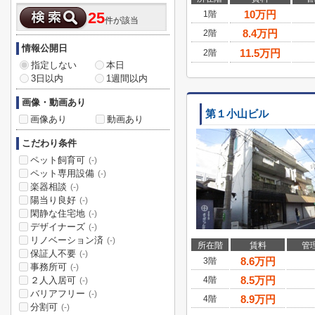
10
万円
1階
25
件が該当
8.4
万円
2階
情報公開日
11.5
万円
2階
指定しない
本日
3日以内
1週間以内
画像・動画あり
第１小山ビル
画像あり
動画あり
こだわり条件
ペット飼育可
(-)
ペット専用設備
(-)
楽器相談
(-)
陽当り良好
(-)
閑静な住宅地
(-)
デザイナーズ
(-)
リノベーション済
(-)
所在階
賃料
管
保証人不要
(-)
8.6
万円
3階
事務所可
(-)
8.5
万円
２人入居可
4階
(-)
バリアフリー
(-)
8.9
万円
4階
分割可
(-)