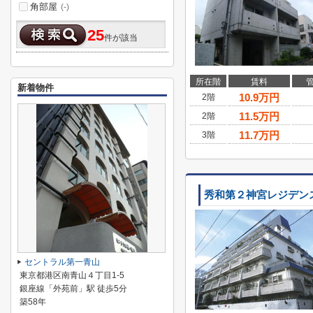
角部屋
(-)
25
件が該当
所在階
賃料
新着物件
10.9
万円
2階
11.5
万円
2階
11.7
万円
3階
秀和第２神宮レジデン
セントラル第一青山
東京都港区南青山４丁目1-5
銀座線「外苑前」駅 徒歩5分
築58年