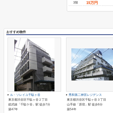
15
万円
3階
おすすめ物件
ル・ソレイユ千駄ヶ谷
秀和第二神宮レジデンス
東京都渋谷区千駄ヶ谷２丁目
東京都渋谷区千駄ヶ谷３丁目
総武線「千駄ケ谷」駅 徒歩7分
山手線「原宿」駅 徒歩6分
築47年
築54年