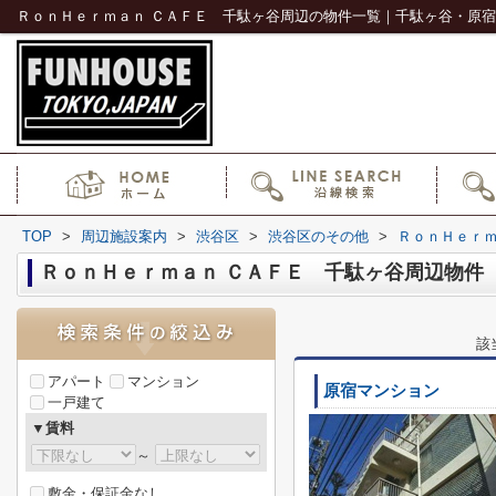
TOP
>
周辺施設案内
>
渋谷区
>
渋谷区のその他
>
ＲｏｎＨｅｒｍ
ＲｏｎＨｅｒｍａｎ ＣＡＦＥ 千駄ヶ谷周辺物件
該
アパート
マンション
原宿マンション
一戸建て
▼賃料
～
敷金・保証金なし