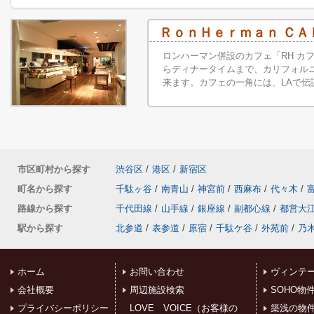
ＲｏｎＨｅｒｍａｎ ＣＡ
ロンハーマン併設のカフェ「RH カ
らディナータイムまで、カリフォル
来ます。カフェの一角には、LAで伝
市区町村から探す
渋谷区
/
港区
/
新宿区
町名から探す
千駄ヶ谷
/
南青山
/
神宮前
/
西麻布
/
代々木
/
路線から探す
千代田線
/
山手線
/
銀座線
/
副都心線
/
都営大
駅から探す
北参道
/
表参道
/
原宿
/
千駄ケ谷
/
外苑前
/
乃
ホーム
お問い合わせ
ヴィンテ
会社概要
周辺施設検索
SOHO物
プライバシーポリシー
LOVE VOICE（お客様の
築浅の物