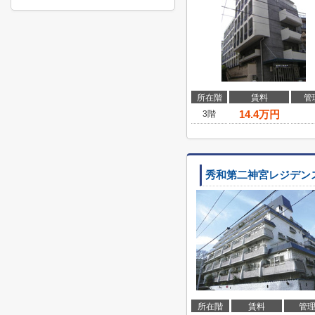
所在階
賃料
管
14.4
万円
3階
秀和第二神宮レジデン
所在階
賃料
管