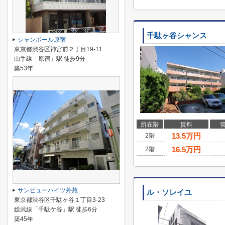
千駄ヶ谷シャンス
シャンボール原宿
東京都渋谷区神宮前２丁目19-11
山手線「原宿」駅 徒歩9分
築53年
所在階
賃料
13.5
万円
2階
16.5
万円
2階
サンビューハイツ外苑
ル・ソレイユ
東京都渋谷区千駄ヶ谷１丁目3-23
総武線「千駄ケ谷」駅 徒歩6分
築45年