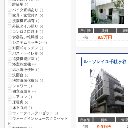
駐輪場
(-)
バイク置場あり
(-)
家具・家電付き
(-)
洗濯機置場有
(-)
外観タイル張り
(-)
所在階
賃料
管
コンロ２口以上
(-)
食器洗い乾燥機
9.5
万円
2階
(-)
システムキッチン
(-)
対面式キッチン
(-)
バス・トイレ別
(-)
追焚機能浴室
(-)
ル・ソレイユ千駄ヶ谷
浴室乾燥機
(-)
温水洗浄便座
(-)
洗面台
(-)
洗髪洗面化粧台
(-)
シャワー
(-)
独立洗面台
(-)
エアコン
(-)
床暖房
(-)
床下収納
(-)
ウォークインクロゼット
(-)
ウォークインシューズクロゼット
所在階
賃料
管理
(-)
9.9
万円
4階