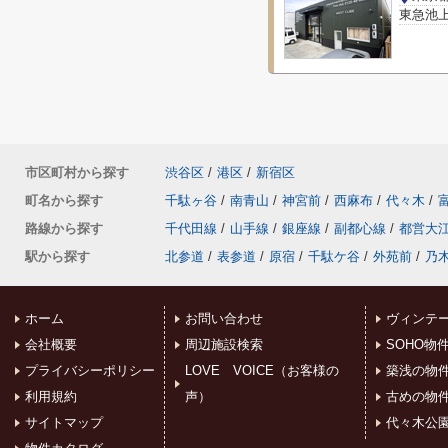
東急池上
市区町村から探す
渋谷区
/
港区
/
新宿区
町名から探す
千駄ヶ谷
/
南青山
/
神宮前
/
西麻布
/
代々木
/
路線から探す
千代田線
/
山手線
/
銀座線
/
副都心線
/
都営大
駅から探す
北参道
/
表参道
/
原宿
/
千駄ケ谷
/
外苑前
/
乃
ホーム
お問い合わせ
ヴィンテ
会社概要
周辺施設検索
SOHO物
プライバシーポリシー
LOVE VOICE（お客様の
築浅の物
利用規約
声）
古めの物
サイトマップ
代々木公